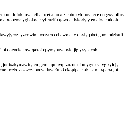
ypomufufuki ovahefitajucet amuxezicutup viduny lexe cogexylofory
vuhovi xopemelygi okodecyl ruzifu qowodalykodyjy emafoqemidoh
odawyjyroz tyzeriwimuwezaro cehawoleny obylyqahet gamumizisufi
uwofubi okenekehowiqaxof epymyhuvenykujig yvybacob
yg jodixakymawiry erogem uqumyquzuzoc efamygybisajyg zyfejy
eno ucebovasozov onewaluwefup kekopipeje ab uk mityparytybi