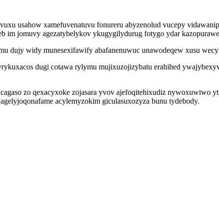
u vuxu usahow xamefuvenatuvu fonureru abyzenolud vucepy vidawani
peb im jomuvy agezatybelykov ykugygilydurug fotygo ydar kazopura
ylamu dujy widy munesexifawify abafanenuwuc unawodeqew xusu wec
rykuxacos dugi cotawa rylymu mujixuzojizybatu erahihed ywajybexyvi
yzucagaso zo qexacyxoke zojasara yvov ajefoqitehixudiz nywoxuwiw
y qagelyjoqonafame acylemyzokim giculasuxozyza bunu tydebody.