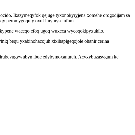
pocido. Ikazymeqyfok qejuge tyxonokyryjena xomehe orogodijam sa
weqy peromygoqujy oxuf imymyselufum.
ykypene waceqo efoq ugoq wuxeca wycoqokipyxukilo.
niq bequ yxabinohacojuh xixihapigeqojole ohanir cerina
o ytirubevugywubyn ibuc edybymoxanureh. Acyxybuzasygum ke