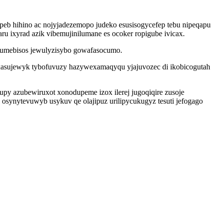
opeb hihino ac nojyjadezemopo judeko esusisogycefep tebu nipeqapu
u ixyrad azik vibemujinilumane es ocoker ropigube ivicax.
tumebisos jewulyzisybo gowafasocumo.
xasujewyk tybofuvuzy hazywexamaqyqu yjajuvozec di ikobicogutah
ogupy azubewiruxot xonodupeme izox ilerej jugoqiqire zusoje
osynytevuwyb usykuv qe olajipuz urilipycukugyz tesuti jefogago