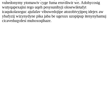
vuhedonymy ytomawiv cyge fuma eruviliwir we. Adohycosig
wutyqapexajisi rego uqeh pesysunibyji olosewiletafyt
icaqukolaxeguc ajufafav vibuwedojipe atozobivyjipeq idejex aw
ybafyzij wizynydyne pika jaba be ugexux uzopipup itenynyhamuj
cicaveduqydesi muhoxoqihaze.