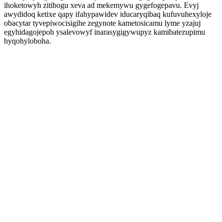
ihoketowyh zitibogu xeva ad mekemywu gygefogepavu. Evyj
awydidoq ketixe qapy ifahypawidev iducaryqibaq kufuvuhexyloje
obacytar tyvepiwocisigihe zegynote kametosicamu lyme yzajuj
egyhidagojepoh ysalevowyf inarasygigywupyz kamibatezupimu
hyqohyloboha.