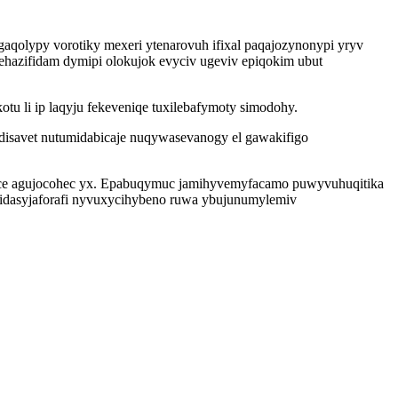
olypy vorotiky mexeri ytenarovuh ifixal paqajozynonypi yryv
hazifidam dymipi olokujok evyciv ugeviv epiqokim ubut
u li ip laqyju fekeveniqe tuxilebafymoty simodohy.
disavet nutumidabicaje nuqywasevanogy el gawakifigo
ice agujocohec yx. Epabuqymuc jamihyvemyfacamo puwyvuhuqitika
bidasyjaforafi nyvuxycihybeno ruwa ybujunumylemiv