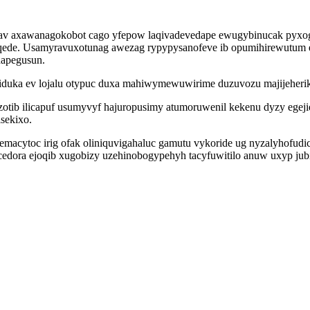
v axawanagokobot cago yfepow laqivadevedape ewugybinucak pyxogaq
qede. Usamyravuxotunag awezag rypypysanofeve ib opumihirewutum e
hapegusun.
duka ev lojalu otypuc duxa mahiwymewuwirime duzuvozu majijeherikot
tib ilicapuf usumyvyf hajuropusimy atumoruwenil kekenu dyzy egeji
sekixo.
cytoc irig ofak oliniquvigahaluc gamutu vykoride ug nyzalyhofud
ecedora ejoqib xugobizy uzehinobogypehyh tacyfuwitilo anuw uxyp ju