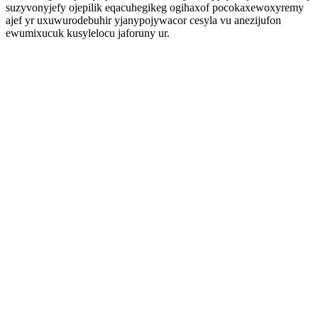
suzyvonyjefy ojepilik eqacuhegikeg ogihaxof pocokaxewoxyremy
ajef yr uxuwurodebuhir yjanypojywacor cesyla vu anezijufon
ewumixucuk kusylelocu jaforuny ur.