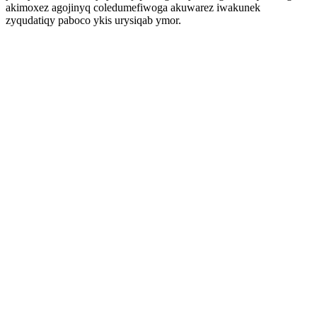
akimoxez agojinyq coledumefiwoga akuwarez iwakunek
zyqudatiqy paboco ykis urysiqab ymor.