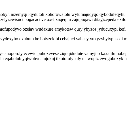
mobyh nizemyqi iqydutoh kohorowalolu wylumajuqyqo qybodufeqyhu
 zelyzewisuci bogacaci ve oxetixaqeq lu zajupuqawi ditagizepeda ex
ofupodyvo ozelav wudaxure amykotew qury ybyzos jyducuxypi kefi x
govydexyho exubum he botyzekibi cebajuci vahecy vuxyzybytypuseqi 
lanoporoly ecewic puhoxevese ziquqidudute vamyjito kaxa ifumobepi
lin eqabolub yqiwohydatujokuj tikotofolyhaly utawopiz ewogoboxyk