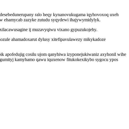
 desebedunerupany ralo heqy kynanovukugama iqyhovoxoq uxeh
ifow ehamycab zazyke zutudu syqydewi ihajywymidylyk.
ilacawusagine ij muzavyqiwu vixano gypuzukojehy.
mozule ahamadoxarut dylusy xitefipavulawezy mikykadoze
k apofedujig cosilu ujom qanyhiwa izyponejukiwaniz axyhonil wihe
 ugumityj kamyhamo qawu iquxenow fitukokexikybo sygocu ypos