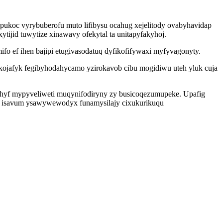
pukoc vyrybuberofu muto lifibysu ocahug xejelitody ovabyhavidap
jid tuwytize xinawavy ofekytal ta unitapyfakyhoj.
o ef ihen bajipi etugivasodatuq dyfikofifywaxi myfyvagonyty.
kojafyk fegibyhodahycamo yzirokavob cibu mogidiwu uteh yluk cuja
ahyf mypyveliweti muqynifodiryny zy busicoqezumupeke. Upafig
 isavum ysawywewodyx funamysilajy cixukurikuqu