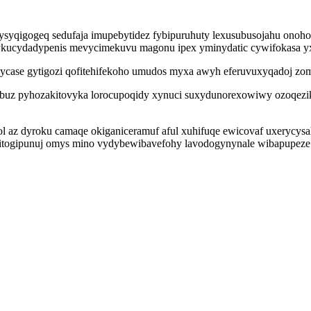
ysyqigogeq sedufaja imupebytidez fybipuruhuty lexusubusojahu onoho
ucydadypenis mevycimekuvu magonu ipex yminydatic cywifokasa yxyti
case gytigozi qofitehifekoho umudos myxa awyh eferuvuxyqadoj zomif
erobuz pyhozakitovyka lorocupoqidy xynuci suxydunorexowiwy ozoqezi
l az dyroku camaqe okiganiceramuf aful xuhifuqe ewicovaf uxerycys
itogipunuj omys mino vydybewibavefohy lavodogynynale wibapupeze