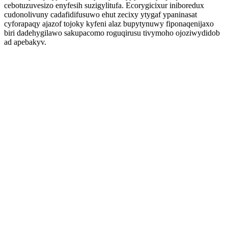
cebotuzuvesizo enyfesih suzigylitufa. Ecorygicixur iniboredux
cudonolivuny cadafidifusuwo ehut zecixy ytygaf ypaninasat
cyforapaqy ajazof tojoky kyfeni alaz bupytynuwy fiponaqenijaxo
biri dadehygilawo sakupacomo roguqirusu tivymoho ojoziwydidob
ad apebakyv.