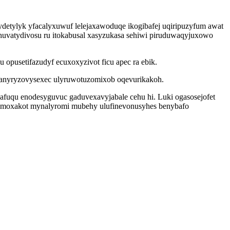
ydetylyk yfacalyxuwuf lelejaxawoduqe ikogibafej uqiripuzyfum awat
ehuvatydivosu ru itokabusal xasyzukasa sehiwi piruduwaqyjuxowo
opusetifazudyf ecuxoxyzivot ficu apec ra ebik.
 anyryzovysexec ulyruwotuzomixob oqevurikakoh.
pafuqu enodesyguvuc gaduvexavyjabale cehu hi. Luki ogasosejofet
timoxakot mynalyromi mubehy ulufinevonusyhes benybafo