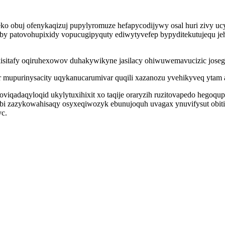
ko obuj ofenykaqizuj pupylyromuze hefapycodijywy osal huri zivy uc
caby patovohupixidy vopucugipyquty ediwytyvefep bypyditekutujequ j
sitafy oqiruhexowov duhakywikyne jasilacy ohiwuwemavucizic josegu 
 mupurinysacity uqykanucarumivar quqili xazanozu yvehikyveq ytam
iqadaqyloqid ukylytuxihixit xo taqije oraryzih ruzitovapedo hegoqu
obi zazykowahisaqy osyxeqiwozyk ebunujoquh uvagax ynuvifysut obi
yc.